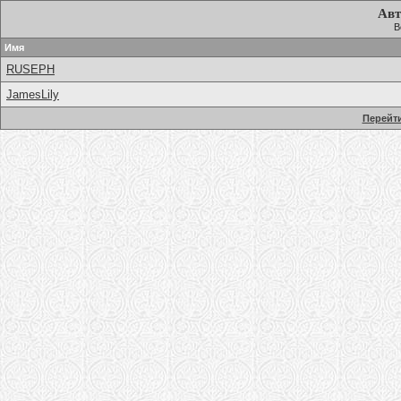
Авт
В
Имя
RUSEPH
JamesLily
Перейти