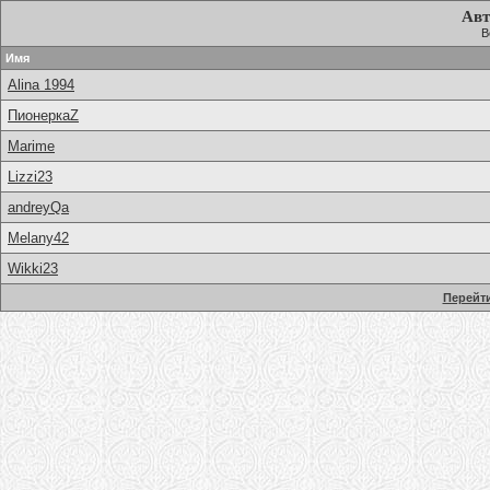
Авт
В
Имя
Alina 1994
ПионеркаZ
Marime
Lizzi23
andreyQa
Melany42
Wikki23
Перейти