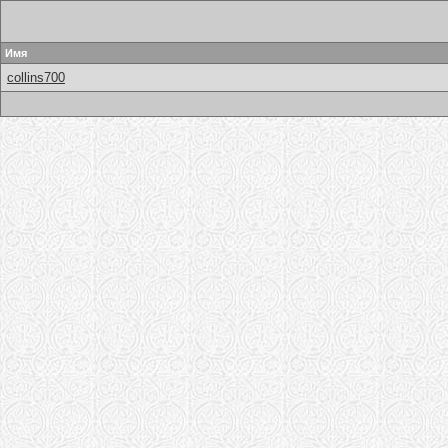
Имя
collins700