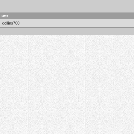
Имя
collins700