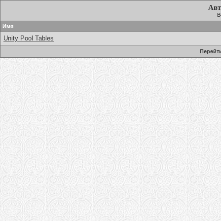
Авт
В
Имя
Unity Pool Tables
Перейти