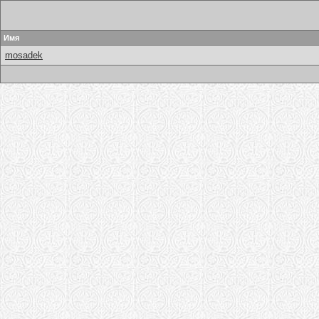
Имя
mosadek