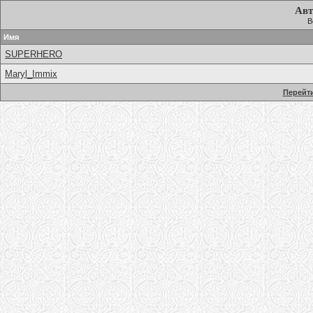
Авт
В
Имя
SUPERHERO
Maryl_Immix
Перейти