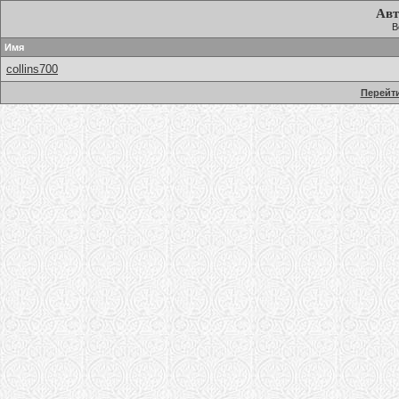
Авт
В
Имя
collins700
Перейти