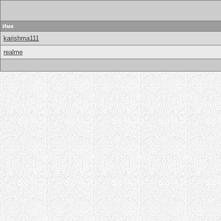
Имя
karishma111
realme