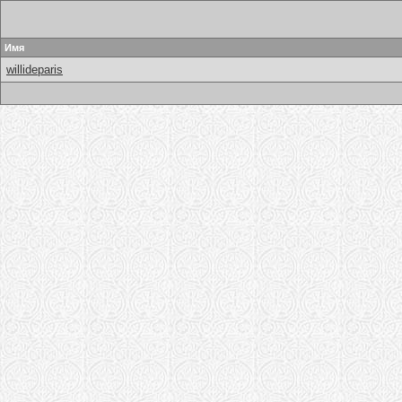
Имя
willideparis