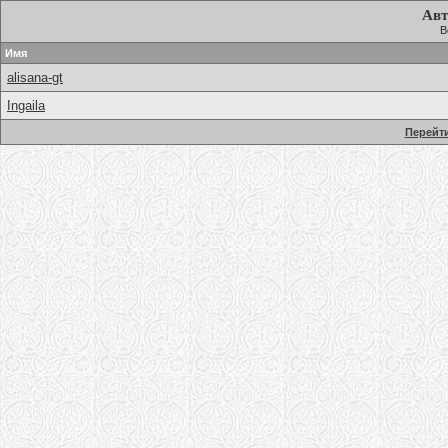
Авт
В
Имя
alisana-gt
Ingaila
Перейти