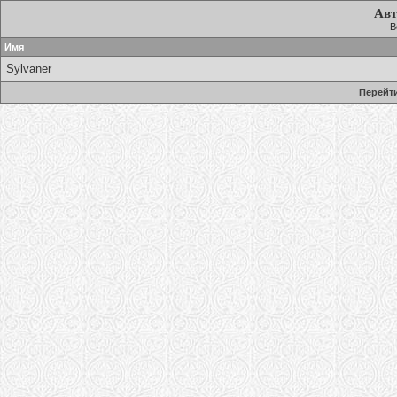
Авт
В
Имя
Sylvaner
Перейти