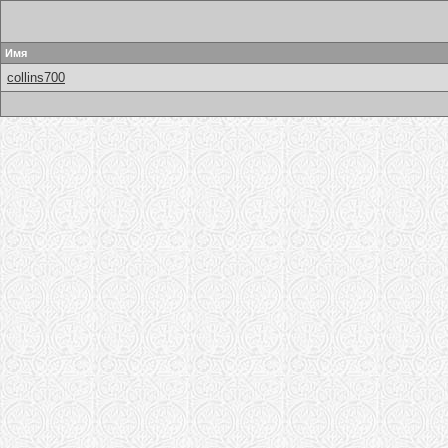
Имя
collins700