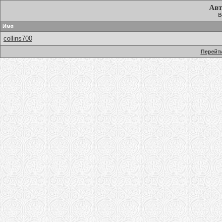
Авт
В
Имя
collins700
Перейти