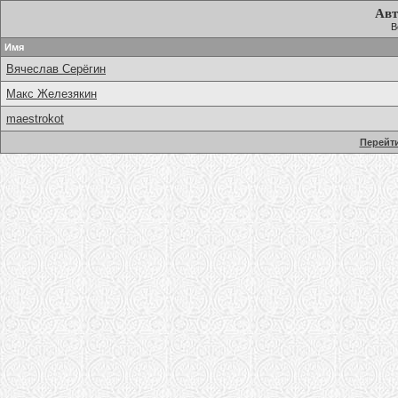
Авт
В
Имя
Вячеслав Серёгин
Макс Железякин
maestrokot
Перейти