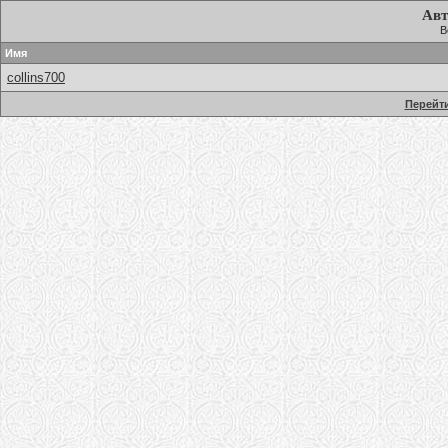
Авт
В
Имя
collins700
Перейти