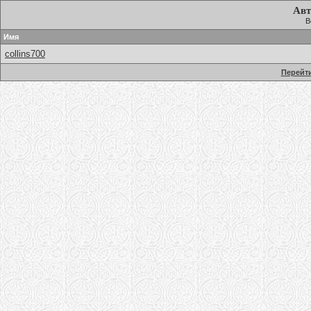
Авт
В
Имя
collins700
Перейти