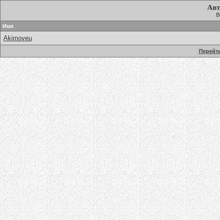
Авт
В
Имя
Akimoveu
Перейти