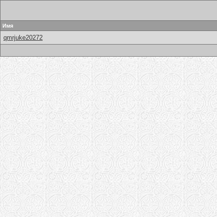
Имя
qmrjuke20272