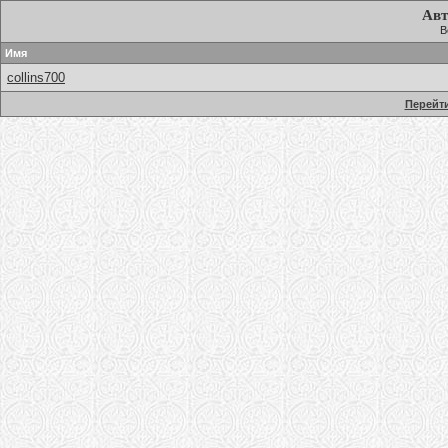
Авт
В
Имя
collins700
Перейти