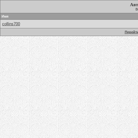
Авт
В
Имя
collins700
Перейти