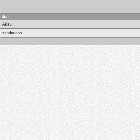
Имя
Arisu
santiagooo