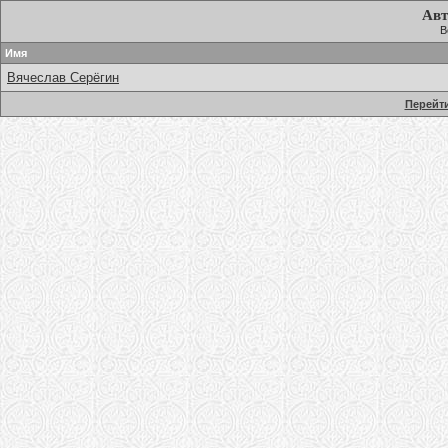
Авт
В
Имя
Вячеслав Серёгин
Перейти