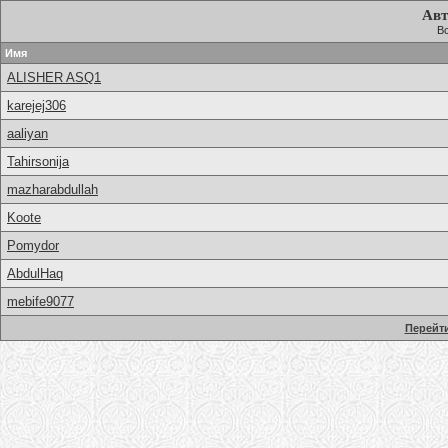
Авт
Вс
Имя
ALISHER ASQ1
karejej306
aaliyan
Tahirsonija
mazharabdullah
Koote
Pomydor
AbdulHaq
mebife9077
Перейти