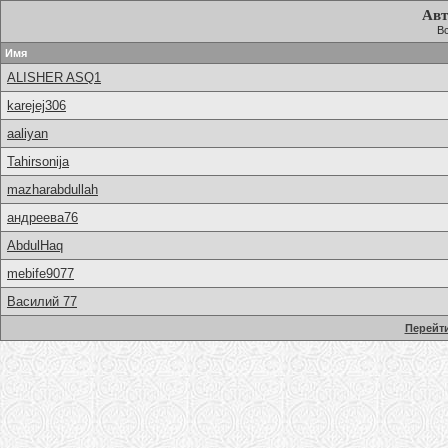
Авт
Вс
Имя
ALISHER ASQ1
karejej306
aaliyan
Tahirsonija
mazharabdullah
андреева76
AbdulHaq
mebife9077
Василий 77
Перейти