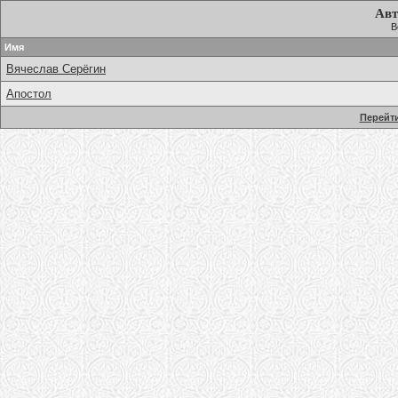
Авт
В
Имя
Вячеслав Серёгин
Апостол
Перейти