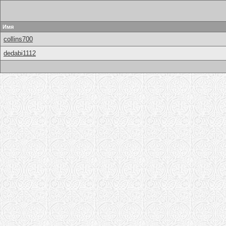
Имя
collins700
dedabi1112