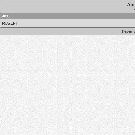
Авт
В
Имя
RUSEPH
Перейти