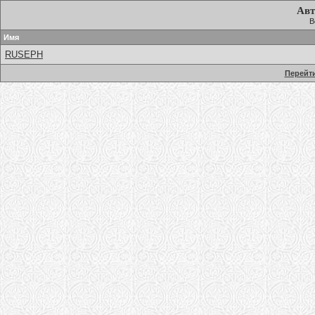
Авт
В
Имя
RUSEPH
Перейти