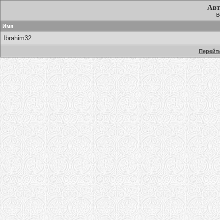
Авт
В
Имя
Ibrahim32
Перейти