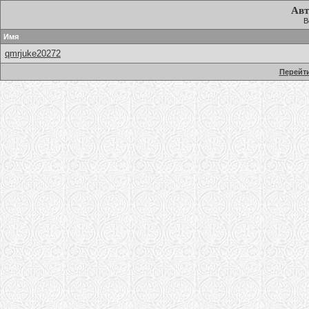
Авт
В
Имя
qmrjuke20272
Перейти