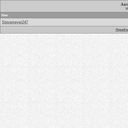
Авт
В
Имя
Stevemeyer247
Перейти