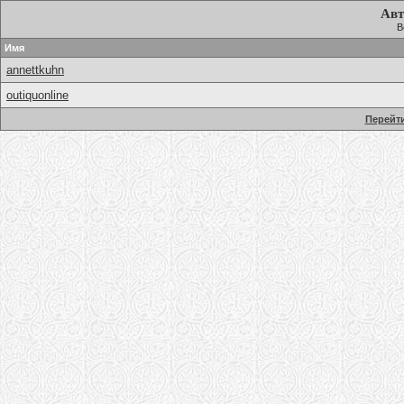
Авт
В
Имя
annettkuhn
outiquonline
Перейти