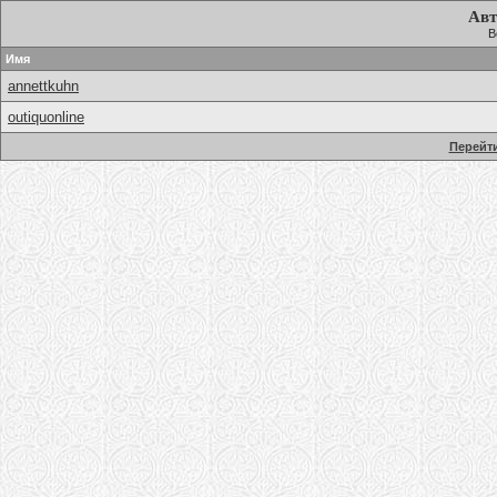
Авт
В
Имя
annettkuhn
outiquonline
Перейти