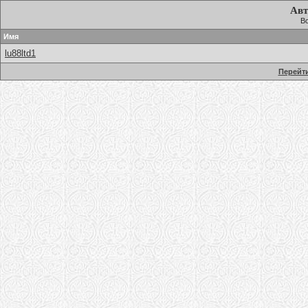
Авт
Вс
Имя
lu88ltd1
Перейти