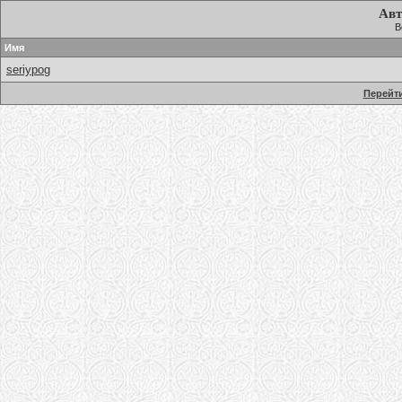
Авт
В
Имя
seriypog
Перейти