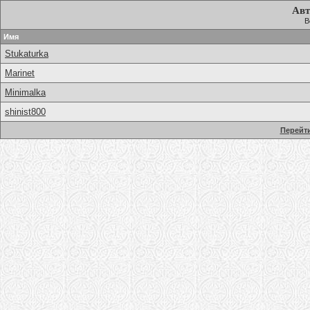
Авт
В
Имя
Stukaturka
Marinet
Minimalka
shinist800
Перейти