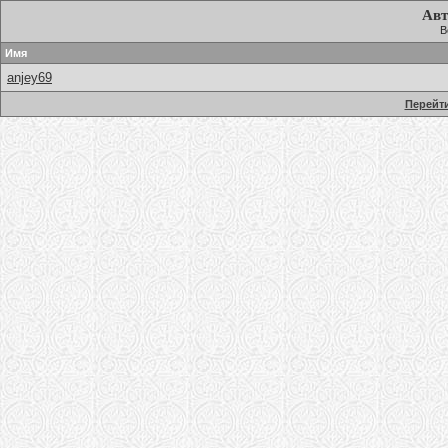
Авт
В
Имя
anjey69
Перейти