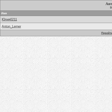
Авт
В
Имя
Юлия0211
Anton_Lerner
Перейти