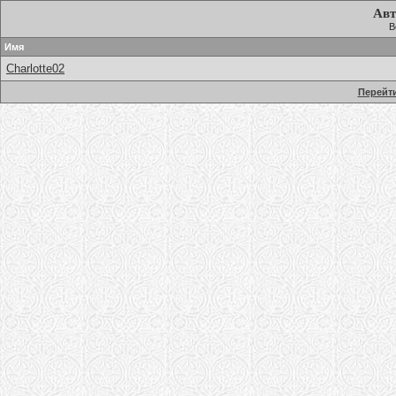
Авт
В
Имя
Charlotte02
Перейти