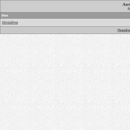
Авт
В
Имя
tilmipilme
Перейти