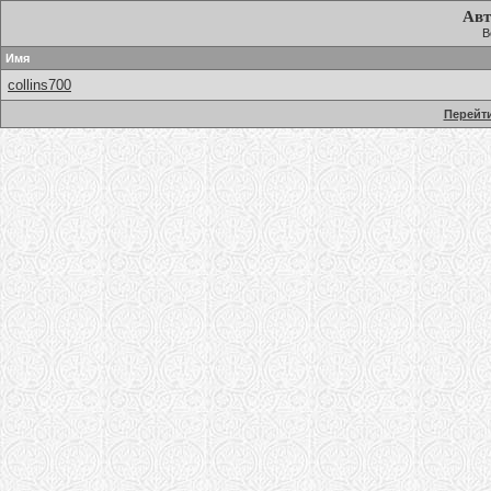
Авт
В
Имя
collins700
Перейти