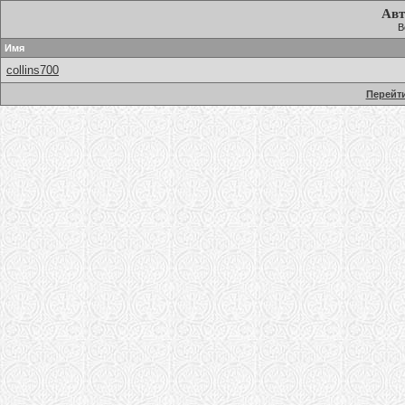
Авт
В
Имя
collins700
Перейти