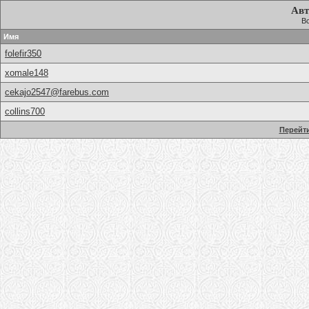
Авт
Вс
Имя
folefir350
xomale148
cekajo2547@farebus.com
collins700
Перейти