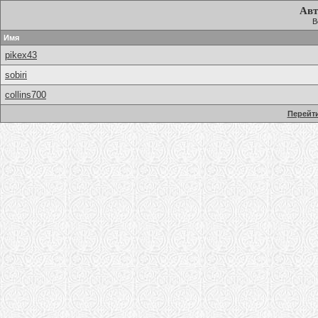
Авт
В
Имя
pikex43
sobiri
collins700
Перейти