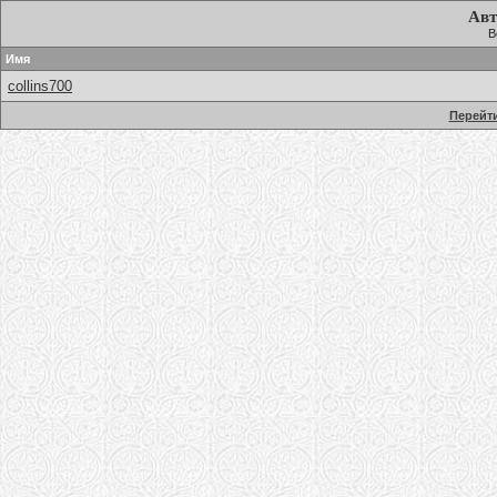
Авт
В
Имя
collins700
Перейти