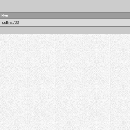
Имя
collins700