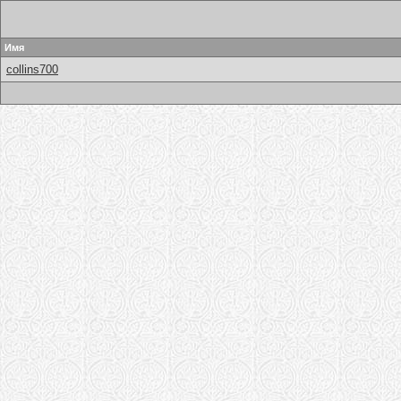
Имя
collins700