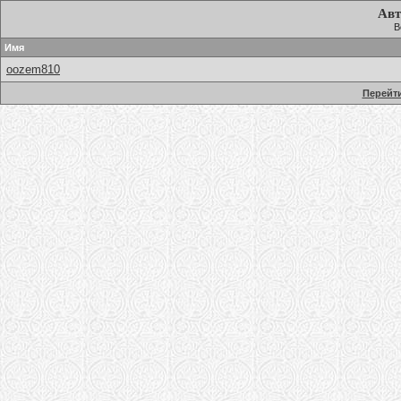
Авт
В
Имя
oozem810
Перейти