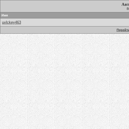
Авт
В
Имя
uvlckey463
Перейти